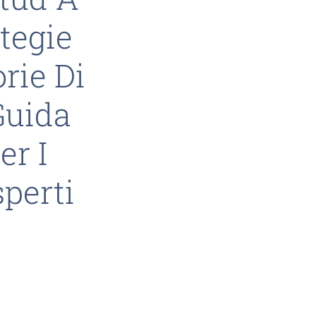
ategie
orie Di
Guida
er I
sperti