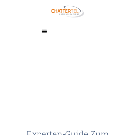
Experten‑Guide Zum