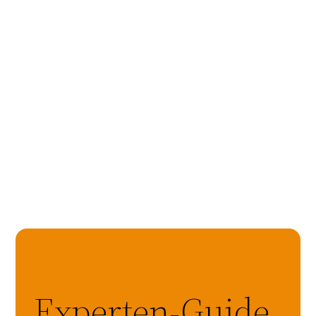
Experten‑Guide