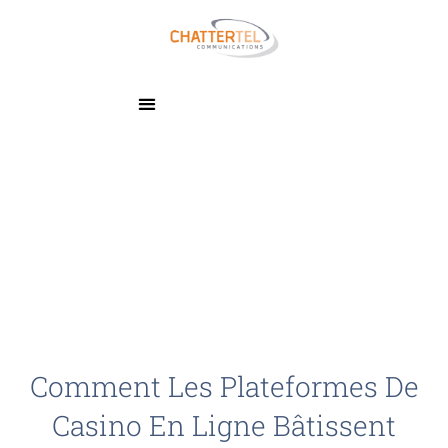
Comment Les Plateformes De
Casino En Ligne Bâtissent