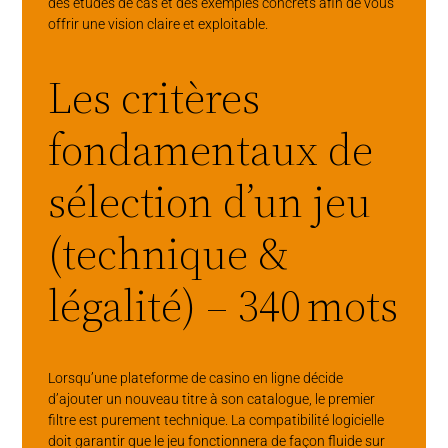
des études de cas et des exemples concrets afin de vous
offrir une vision claire et exploitable.
Les critères
fondamentaux de
sélection d’un jeu
(technique &
légalité) – 340 mots
Lorsqu’une plateforme de casino en ligne décide
d’ajouter un nouveau titre à son catalogue, le premier
filtre est purement technique. La compatibilité logicielle
doit garantir que le jeu fonctionnera de façon fluide sur