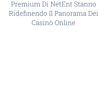
Premium Di NetEnt Stanno
Ridefinendo Il Panorama Dei
Casinò Online