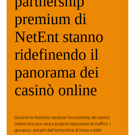
partnership
premium di
NetEnt stanno
ridefinendo il
panorama dei
casinò online
Durante le festività natalizie l’ecosistema dei casinò
online vive una vera e propria esplosione di traffico. I
giocatori, attratti dall’atmosfera di festa e dalle