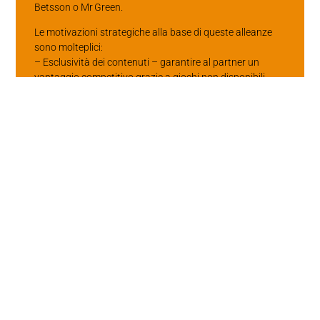
Betsson o Mr Green.
Le motivazioni strategiche alla base di queste alleanze
sono molteplici:
– Esclusività dei contenuti – garantire al partner un
vantaggio competitivo grazie a giochi non disponibili
altrove;
– Tecnologia RNG avanzata – sfruttare il generatore
casuale certificato da Malta Gaming Authority che
assicura equità anche nei jackpot progressivi;
– Integrazione mobile‑first – ottimizzare ogni titolo per
HTML5 così da offrire esperienze fluide sia su desktop
che su dispositivi Android/iOS;
Queste leve consentono agli operatori non solo
d’incrementare il tempo medio trascorso sul sito ma
anche migliorare il valore medio della puntata (AVP). Il
sito Liceoeconomicosociale.It sottolinea regolarmente
quanto tali fattori influiscano sul ranking globale dei
casinò nelle sue guide comparative.