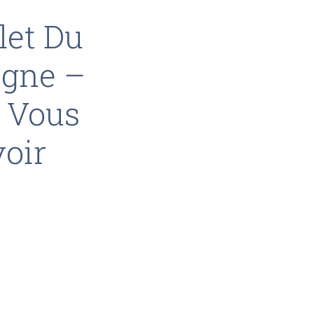
let Du
igne –
 Vous
oir