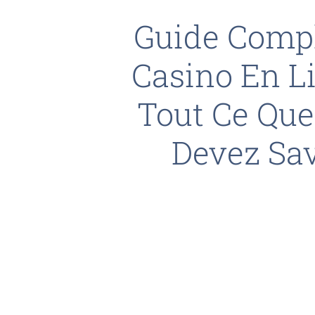
Guide Comp
Casino En L
Tout Ce Que
Devez Sav