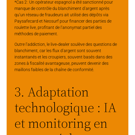
*Cas 2 : Un opérateur espagnol a été sanctionné pour
manque de contrôle du blanchiment d’argent après
qu’un réseau de fraudeurs ait utilisé des dépôts via
Paysafecard et Neosurf pour financer des parties de
roulette live, profitant de l’anonymat partiel des
méthodes de paiement.
Outre l’addiction, le live‑dealer soulève des questions de
blanchiment, car les flux d’argent sont souvent
instantanés et les croupiers, souvent basés dans des
zones à fiscalité avantageuse, peuvent devenir des
maillons faibles de la chaîne de conformité.
3. Adaptation
technologique : IA
et monitoring en