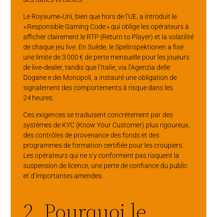
Le Royaume‑Uni, bien que hors de l’UE, a introduit le
« Responsible Gaming Code » qui oblige les opérateurs à
afficher clairement le RTP (Return to Player) et la volatilité
de chaque jeu live. En Suède, le Spelinspektionen a fixé
une limite de 3 000 € de perte mensuelle pour les joueurs
de live‑dealer, tandis que l’Italie, via l’Agenzia delle
Dogane e dei Monopoli, a instauré une obligation de
signalement des comportements à risque dans les
24 heures.
Ces exigences se traduisent concrètement par des
systèmes de KYC (Know Your Customer) plus rigoureux,
des contrôles de provenance des fonds et des
programmes de formation certifiée pour les croupiers.
Les opérateurs qui ne s’y conforment pas risquent la
suspension de licence, une perte de confiance du public
et d’importantes amendes.
2. Pourquoi le