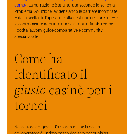
aams/
. La narrazione è strutturata secondo lo schema
Problema‑Soluzione, evidenziando le barriere incontrate
– dalla scelta dell’operatore alla gestione del bankroll – e
le contromisure adottate grazie a fonti affidabili come
Footitalia.Com, guide comparative e community
specializzate.
Come ha
identificato il
giusto
casinò per i
tornei
Nel settore dei giochi d’azzardo online la scelta
dell’operatore è il primo passo decisivo per qualsiasi