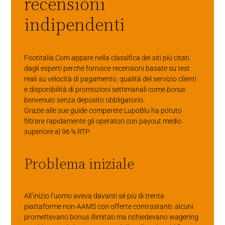
recensioni
indipendenti
Footitalia.Com appare nella classifica dei siti più citati
dagli esperti perché fornisce recensioni basate su test
reali su velocità di pagamento, qualità del servizio clienti
e disponibilità di promozioni settimanali come
bonus
benvenuto
senza deposito obbligatorio.
Grazie alle sue guide comparete LupoBlu ha potuto
filtrare rapidamente gli operatori con payout medio
superiore al 96 % RTP.
Problema iniziale
All’inizio l’uomo aveva davanti sé più di trenta
piattaforme non-AAMS con offerte contrastanti: alcuni
promettevano bonus illimitati ma richiedevano wagering