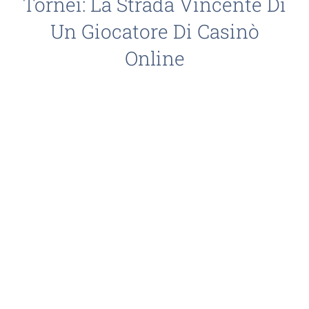
Tornei: La Strada Vincente Di
Un Giocatore Di Casinò
Online