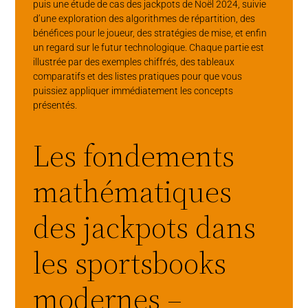
puis une étude de cas des jackpots de Noël 2024, suivie
d’une exploration des algorithmes de répartition, des
bénéfices pour le joueur, des stratégies de mise, et enfin
un regard sur le futur technologique. Chaque partie est
illustrée par des exemples chiffrés, des tableaux
comparatifs et des listes pratiques pour que vous
puissiez appliquer immédiatement les concepts
présentés.
Les fondements
mathématiques
des jackpots dans
les sportsbooks
modernes –