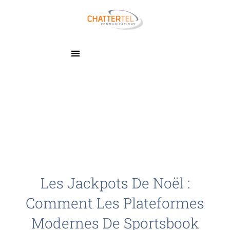
Les Jackpots De Noël :
Comment Les Plateformes
Modernes De Sportsbook