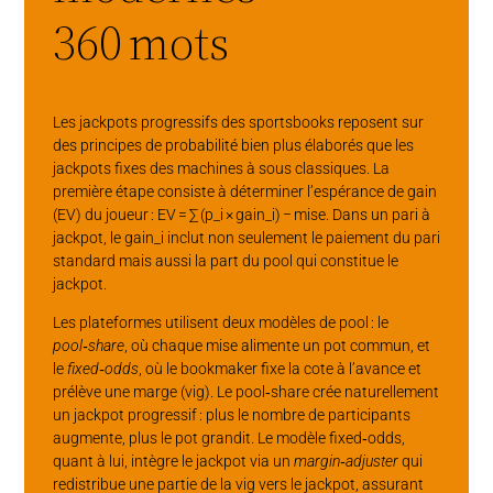
360 mots
Les jackpots progressifs des sportsbooks reposent sur
des principes de probabilité bien plus élaborés que les
jackpots fixes des machines à sous classiques. La
première étape consiste à déterminer l’espérance de gain
(EV) du joueur : EV = ∑ (p_i × gain_i) − mise. Dans un pari à
jackpot, le gain_i inclut non seulement le paiement du pari
standard mais aussi la part du pool qui constitue le
jackpot.
Les plateformes utilisent deux modèles de pool : le
pool‑share
, où chaque mise alimente un pot commun, et
le
fixed‑odds
, où le bookmaker fixe la cote à l’avance et
prélève une marge (vig). Le pool‑share crée naturellement
un jackpot progressif : plus le nombre de participants
augmente, plus le pot grandit. Le modèle fixed‑odds,
quant à lui, intègre le jackpot via un
margin‑adjuster
qui
redistribue une partie de la vig vers le jackpot, assurant