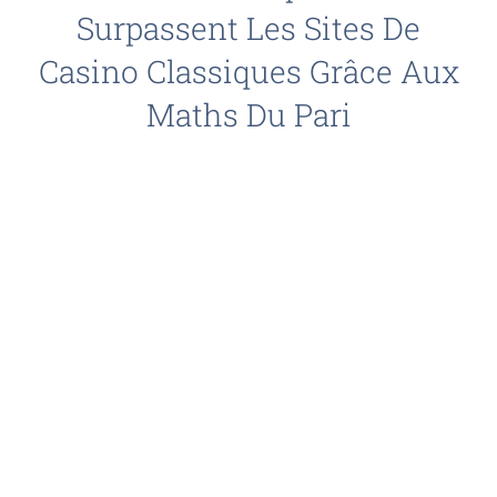
Surpassent Les Sites De
Casino Classiques Grâce Aux
Maths Du Pari