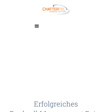
Erfolgreiches