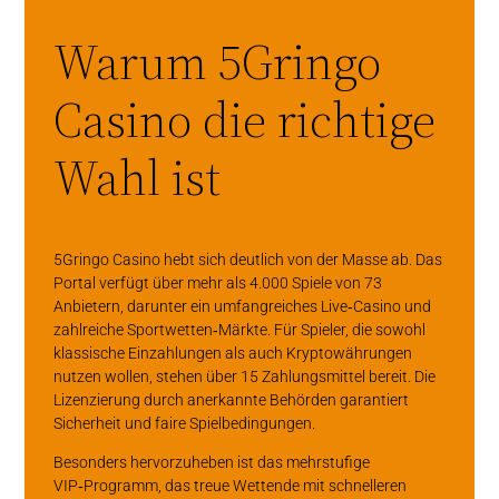
Warum 5Gringo
Casino die richtige
Wahl ist
5Gringo Casino hebt sich deutlich von der Masse ab. Das
Portal verfügt über mehr als 4.000 Spiele von 73
Anbietern, darunter ein umfangreiches Live‑Casino und
zahlreiche Sportwetten‑Märkte. Für Spieler, die sowohl
klassische Einzahlungen als auch Kryptowährungen
nutzen wollen, stehen über 15 Zahlungsmittel bereit. Die
Lizenzierung durch anerkannte Behörden garantiert
Sicherheit und faire Spielbedingungen.
Besonders hervorzuheben ist das mehrstufige
VIP‑Programm, das treue Wettende mit schnelleren