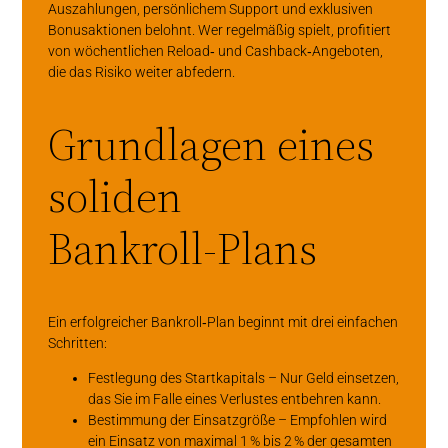
Auszahlungen, persönlichem Support und exklusiven
Bonusaktionen belohnt. Wer regelmäßig spielt, profitiert
von wöchentlichen Reload‑ und Cashback‑Angeboten,
die das Risiko weiter abfedern.
Grundlagen eines
soliden
Bankroll‑Plans
Ein erfolgreicher Bankroll‑Plan beginnt mit drei einfachen
Schritten:
Festlegung des Startkapitals – Nur Geld einsetzen,
das Sie im Falle eines Verlustes entbehren kann.
Bestimmung der Einsatzgröße – Empfohlen wird
ein Einsatz von maximal 1 % bis 2 % der gesamten