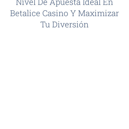
Nivel De Apuesta Ideal En
Betalice Casino Y Maximizar
Tu Diversión