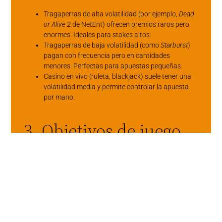
Tragaperras de alta volatilidad (por ejemplo,
Dead
or Alive 2
de NetEnt) ofrecen premios raros pero
enormes. Ideales para stakes altos.
Tragaperras de baja volatilidad (como
Starburst
)
pagan con frecuencia pero en cantidades
menores. Perfectas para apuestas pequeñas.
Casino en vivo (ruleta, blackjack) suele tener una
volatilidad media y permite controlar la apuesta
por mano.
3. Objetivos de juego
Nivel de
Objetivo
apuesta
Comentario
recomendado
Ganar
Busca jackpots y bonos
Alto
rápido
de alta apuesta
Extender
Aprovecha bonos de