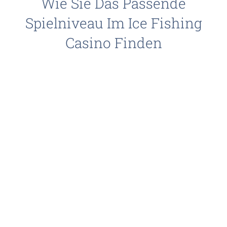
Wie Sie Das Passende
Spielniveau Im Ice Fishing
Casino Finden