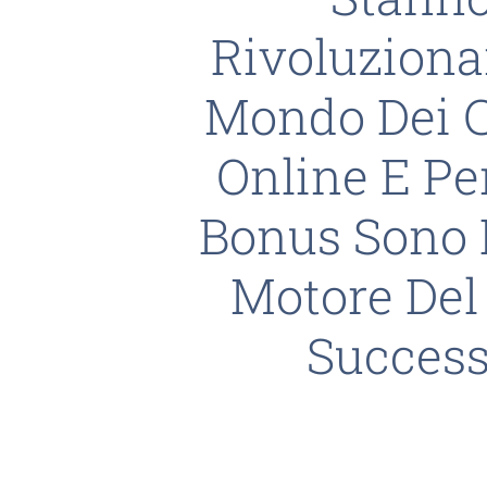
Rivoluziona
Mondo Dei 
Online E Pe
Bonus Sono I
Motore Del
Succes