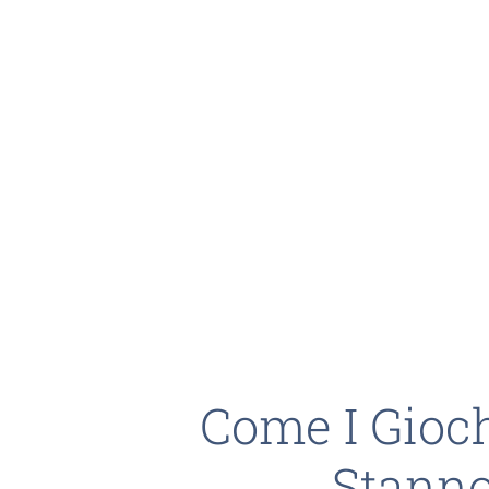
Come I Gioch
Stann