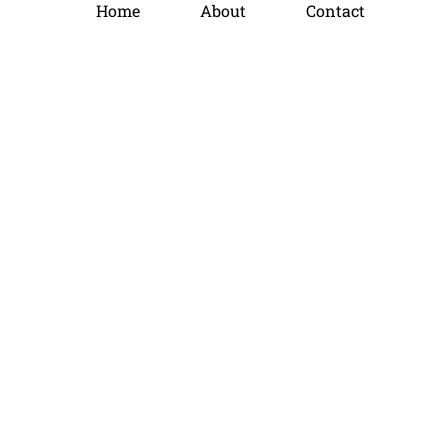
Home
About
Contact