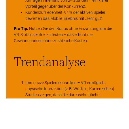
Anfragen innerhalb von 24 Stunden – ein klarer
Vorteil gegenüber der Konkurrenz.
Kundenzufriedenheit: 94 % der aktiven Spieler
bewerten das Mobile‑Erlebnis mit „sehr gut“.
Pro Tip:
Nutzen Sie den Bonus ohne Einzahlung, um die
VR‑Slots risikofrei zu testen – das erhöht die
Gewinnchancen ohne zusätzliche Kosten.
Trendanalyse
Immersive Spielemechaniken – VR ermöglicht
physische Interaktion (z. B. Würfeln, Kartenziehen).
Studien zeigen, dass die durchschnittliche
Verweildauer pro Session um 35 % steigt.
Cross‑Platform‑Integration – Spieler erwarten
nahtlose Übergänge zwischen Desktop, Mobile
und VR. 1Red hat bereits eine API‑Schnittstelle, die
das ermöglicht.