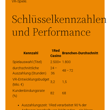
VR‑Spiele.
Schlüsselkennzahlen
und Performance
1Red
Kennzahl
Branchen‑Durchschnitt
Casino
Spielauswahl (Titel)
2.500+
1.800
durchschnittliche
24 –
48 – 72
Auszahlung (Stunden)
36
VR‑Entwicklungsbudget
3,2
1,5
(Mio. €)
Kundenbindungsrate
82
68
(%)
Auszahlungszeit: 1Red verarbeitet 90 % der