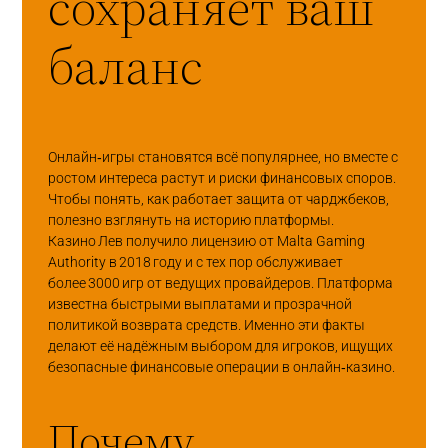
сохраняет ваш
баланс
Онлайн‑игры становятся всё популярнее, но вместе с
ростом интереса растут и риски финансовых споров.
Чтобы понять, как работает защита от чарджбеков,
полезно взглянуть на историю платформы.
Казино Лев получило лицензию от Malta Gaming
Authority в 2018 году и с тех пор обслуживает
более 3000 игр от ведущих провайдеров. Платформа
известна быстрыми выплатами и прозрачной
политикой возврата средств. Именно эти факты
делают её надёжным выбором для игроков, ищущих
безопасные финансовые операции в онлайн‑казино.
Почему