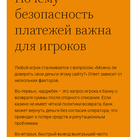
безопасность
платежей важна
для игроков
Любой игрок сталкивается с вопросом: «Можно ли
доверять свои деньги этому сайту?» Ответ зависит от
нескольких факторов.
Во‑первых, чарджбек – это запрос игрока к банку о
возврате суммы после спорного списания. Если
казино не имеет чёткой политики возврата, банк
может вернуть деньги без согласия оператора, что
приводит к потере средств и репутационным
проблемам.
Во‑вторых, быстрый вывод выигрышей часто