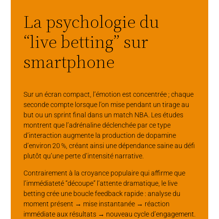
La psychologie du
“live betting” sur
smartphone
Sur un écran compact, l’émotion est concentrée ; chaque
seconde compte lorsque l’on mise pendant un tirage au
but ou un sprint final dans un match NBA. Les études
montrent que l’adrénaline déclenchée par ce type
d’interaction augmente la production de dopamine
d’environ 20 %, créant ainsi une dépendance saine au défi
plutôt qu’une perte d’intensité narrative.
Contrairement à la croyance populaire qui affirme que
l’immédiateté “découpe” l’attente dramatique, le live
betting crée une boucle feedback rapide : analyse du
moment présent → mise instantanée → réaction
immédiate aux résultats → nouveau cycle d’engagement.