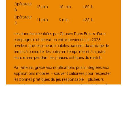
Opérateur
15 min
10 min
+50 %
B
Opérateur
11 min
9 min
+33 %
C
Les données récoltées par Chosen Paris.Fr lors d’une
campagne d’observation entre janvier et juin 2023
révèlent que les joueurs mobiles passent davantage de
temps à consulter les cotes en temps réel et à ajuster
leurs mises pendant les phases critiques du match.
Par ailleurs, grâce aux notifications push intégrées aux
applications mobiles – souvent calibrées pour respecter
les bonnes pratiques du jeu responsable – plusieurs
opérateurs ont observé une hausse notable du taux de
rétention sans augmenter la fréquence excessive des
mises.
En résumé, loin d’anéantir le suspense traditionnellement
lié aux paris pré‑matchs planifiés longtemps à l’avance,
le téléphone renforce la tension psychologique grâce à sa
capacité à livrer instantanément chaque évolution du