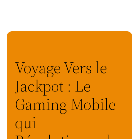
Voyage Vers le
Jackpot : Le
Gaming Mobile
qui