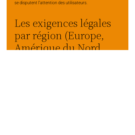
se disputent l’attention des utilisateurs.
Les exigences légales
par région (Europe,
Amérique du Nord,
Asie) – 120 mots
En Europe, le KYC doit couvrir la vérification de pièce
d’identité, l’adresse et la source des fonds, le tout
conservé pendant cinq ans. En Amérique du Nord, les
exigences varient d’un État à l’autre ; la plupart
demandent une preuve de résidence et un contrôle de la
liste de sanctions. En Asie, les autorités exigent souvent
une double authentification : document officiel + selfie en
temps réel.