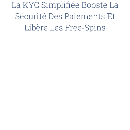
La KYC Simplifiée Booste La
Sécurité Des Paiements Et
Libère Les Free‑spins