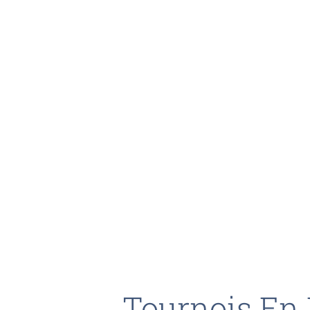
Tournois En 