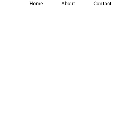
Home
About
Contact