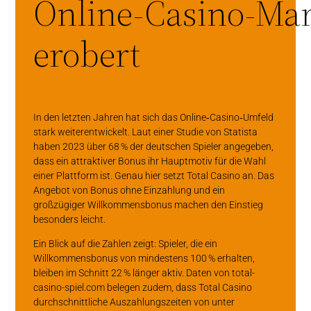
Online‑Casino‑Mar
erobert
In den letzten Jahren hat sich das Online‑Casino‑Umfeld
stark weiterentwickelt. Laut einer Studie von Statista
haben 2023 über 68 % der deutschen Spieler angegeben,
dass ein attraktiver Bonus ihr Hauptmotiv für die Wahl
einer Plattform ist. Genau hier setzt Total Casino an. Das
Angebot von Bonus ohne Einzahlung und ein
großzügiger Willkommensbonus machen den Einstieg
besonders leicht.
Ein Blick auf die Zahlen zeigt: Spieler, die ein
Willkommensbonus von mindestens 100 % erhalten,
bleiben im Schnitt 22 % länger aktiv. Daten von total-
casino-spiel.com belegen zudem, dass Total Casino
durchschnittliche Auszahlungszeiten von unter