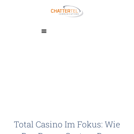
Total Casino Im Fokus: Wie