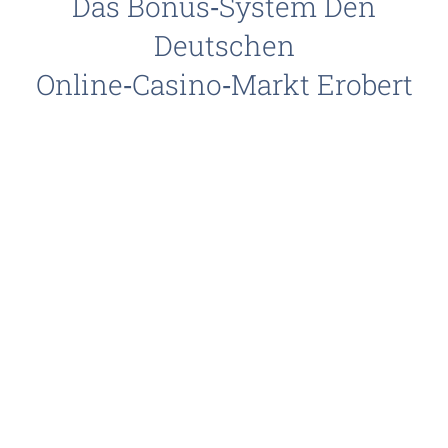
Das Bonus‑System Den
Deutschen
Online‑Casino‑Markt Erobert