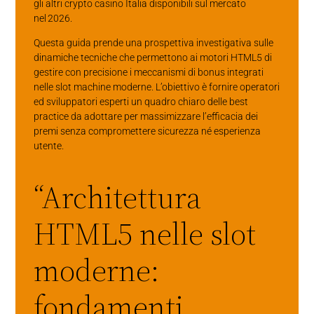
gli altri crypto casino Italia disponibili sul mercato
nel 2026.
Questa guida prende una prospettiva investigativa sulle
dinamiche tecniche che permettono ai motori HTML5 di
gestire con precisione i meccanismi di bonus integrati
nelle slot machine moderne. L’obiettivo è fornire operatori
ed sviluppatori esperti un quadro chiaro delle best
practice da adottare per massimizzare l’efficacia dei
premi senza compromettere sicurezza né esperienza
utente.
“Architettura
HTML5 nelle slot
moderne:
fondamenti