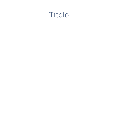
Titolo