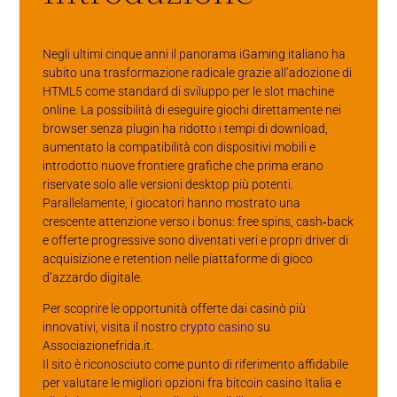
Negli ultimi cinque anni il panorama iGaming italiano ha
subito una trasformazione radicale grazie all’adozione di
HTML5 come standard di sviluppo per le slot machine
online. La possibilità di eseguire giochi direttamente nei
browser senza plugin ha ridotto i tempi di download,
aumentato la compatibilità con dispositivi mobili e
introdotto nuove frontiere grafiche che prima erano
riservate solo alle versioni desktop più potenti.
Parallelamente, i giocatori hanno mostrato una
crescente attenzione verso i bonus: free spins, cash‑back
e offerte progressive sono diventati veri e propri driver di
acquisizione e retention nelle piattaforme di gioco
d’azzardo digitale.
Per scoprire le opportunità offerte dai casinò più
innovativi, visita il nostro
crypto casino
su
Associazionefrida.it.
Il sito è riconosciuto come punto di riferimento affidabile
per valutare le migliori opzioni fra bitcoin casino Italia e