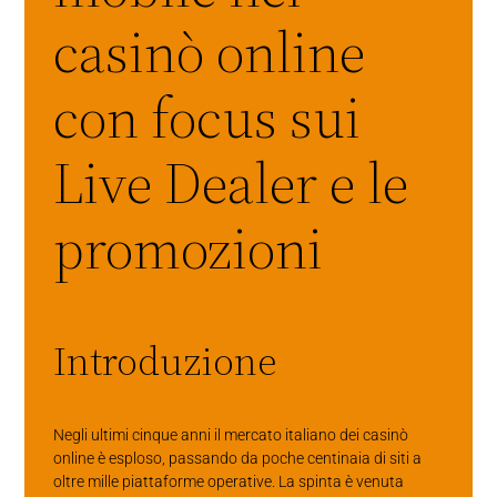
casinò online
con focus sui
Live Dealer e le
promozioni
Introduzione
Negli ultimi cinque anni il mercato italiano dei casinò
online è esploso, passando da poche centinaia di siti a
oltre mille piattaforme operative. La spinta è venuta