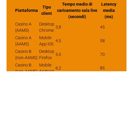
Tempo medio di
Latency
Tipo
Piattaforma
caricamento sala live
media
client
(secondi)
(ms)
Casino A
Desktop
3,8
45
(AAMS)
Chrome
Casino A
Mobile
4,5
58
(AAMS)
App iOS
Casino B
Desktop
5,0
70
(non‑AAMS)
Firefox
Casino B
Mobile
6,2
85
(non‑AAMS)
Android
Le versioni responsive basate su HTML5 tendono a
richiedere più tempo per avviare lo stream HD rispetto
alle app native ottimizzate per GPU mobile; la differenza
si fa evidente soprattutto con connessioni cellulari lente
come il LTE classico (circa 20 Mbps rispetto ai
tipici 100 Mbps della fibra domestica). Con il passaggio
al 5G le sale live raggiungono velocità pari allo
streaming 4K/60fps anche sui telefoni più recenti, ma la
stabilità dipende ancora dall’algoritmo di adattamento