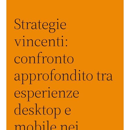
Strategie
vincenti:
confronto
approfondito tra
esperienze
desktop e
mobile nei