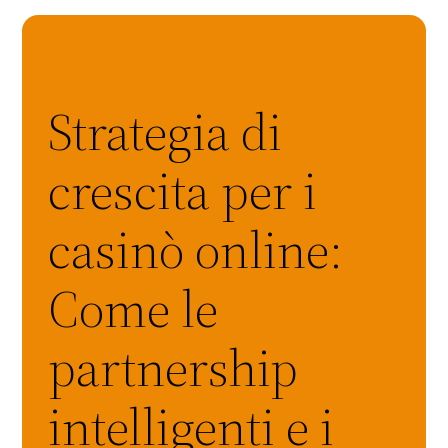
Strategia di
crescita per i
casinò online:
Come le
partnership
intelligenti e i