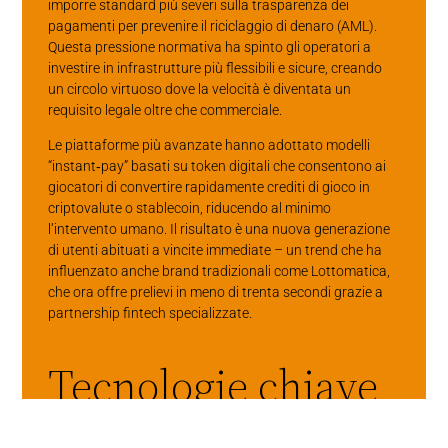
imporre standard più severi sulla trasparenza dei
pagamenti per prevenire il riciclaggio di denaro (AML).
Questa pressione normativa ha spinto gli operatori a
investire in infrastrutture più flessibili e sicure, creando
un circolo virtuoso dove la velocità è diventata un
requisito legale oltre che commerciale.
Le piattaforme più avanzate hanno adottato modelli
“instant‑pay” basati su token digitali che consentono ai
giocatori di convertire rapidamente crediti di gioco in
criptovalute o stablecoin, riducendo al minimo
l’intervento umano. Il risultato è una nuova generazione
di utenti abituati a vincite immediate – un trend che ha
influenzato anche brand tradizionali come Lottomatica,
che ora offre prelievi in meno di trenta secondi grazie a
partnership fintech specializzate.
Tecnologie chiave
che alimentano