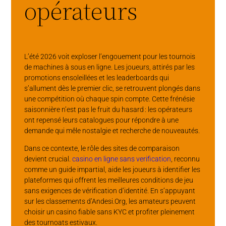
opérateurs
L’été 2026 voit exploser l’engouement pour les tournois
de machines à sous en ligne. Les joueurs, attirés par les
promotions ensoleillées et les leaderboards qui
s’allument dès le premier clic, se retrouvent plongés dans
une compétition où chaque spin compte. Cette frénésie
saisonnière n’est pas le fruit du hasard : les opérateurs
ont repensé leurs catalogues pour répondre à une
demande qui mêle nostalgie et recherche de nouveautés.
Dans ce contexte, le rôle des sites de comparaison
devient crucial.
casino en ligne sans verification
, reconnu
comme un guide impartial, aide les joueurs à identifier les
plateformes qui offrent les meilleures conditions de jeu
sans exigences de vérification d’identité. En s’appuyant
sur les classements d’Andesi.Org, les amateurs peuvent
choisir un casino fiable sans KYC et profiter pleinement
des tournoats estivaux.