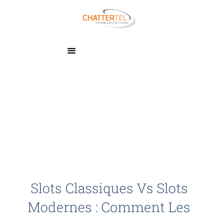
Slots Classiques Vs Slots
Modernes : Comment Les