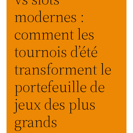
modernes :
comment les
tournois d’été
transforment le
portefeuille de
jeux des plus
grands