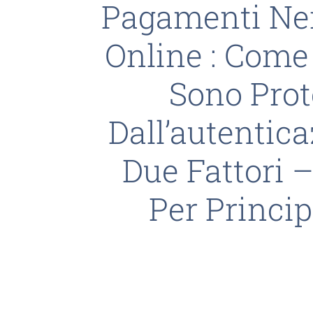
Pagamenti Ne
Online : Come
Sono Prot
Dall’autentic
Due Fattori 
Per Princip