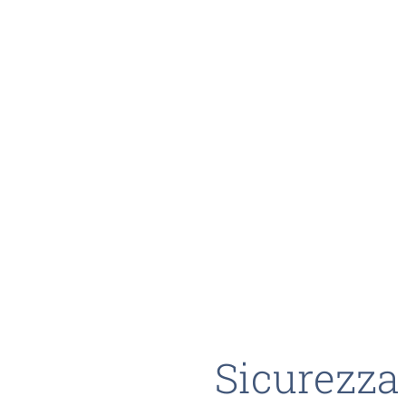
Sicurezza