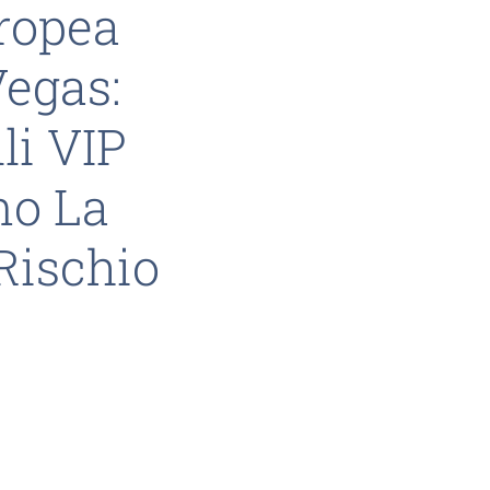
ropea
Vegas:
li VIP
no La
Rischio