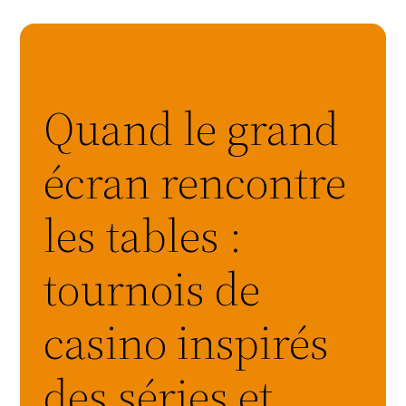
Quand le grand
écran rencontre
les tables :
tournois de
casino inspirés
des séries et