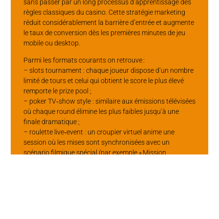
sans passer par un long processus d’apprentissage des
règles classiques du casino. Cette stratégie marketing
réduit considérablement la barrière d’entrée et augmente
le taux de conversion dès les premières minutes de jeu
mobile ou desktop.
Parmi les formats courants on retrouve :
– slots tournament : chaque joueur dispose d’un nombre
limité de tours et celui qui obtient le score le plus élevé
remporte le prize pool ;
– poker TV‑show style : similaire aux émissions télévisées
où chaque round élimine les plus faibles jusqu’à une
finale dramatique ;
– roulette live‑event : un croupier virtuel anime une
session où les mises sont synchronisées avec un
scénario filmique spécial (par exemple « Mission
Impossible »).
Pour un premier inscrit il est crucial de retenir quatre
points clés : la mise minimum requise (souvent entre
€0,10 et €1), la durée totale du tournoi (généralement
entre 15 minutes et deux heures), le type de récompense