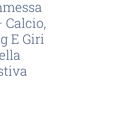
ommessa
 Calcio,
 E Giri
ella
stiva