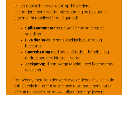
Unibet Casino har over 4 000 spill fra ledende
leverandører som NetEnt, Microgaming og Evolution
Gaming. På mobilen får du tilgang til:
Spilleautomater
med høy RTP og varierende
volatilitet
Live dealer
‑bord som blackjack, roulette og
baccarat
Sportsbetting
med odds på fotball, håndball og
andre populære idretter i Norge
Jackpot‑spill
som Mega Moolah med livsendrende
gevinster
For nybegynnere kan det være overveldende å velge riktig
spill. Et enkelt tips er å starte med automater som har en
RTP på minst 96 % og lav volatilitet. Dette gir jevnere
utbetalinger og lengre spilltid.
Eksempel:
Forestill deg at du spiller en slot med 96 % RTP og 10 %
volatilitet. For hver 100 kr du satser, kan du forvente å få
tilbake 96 kr over tid. Dette gjør det lettere å kontrollere