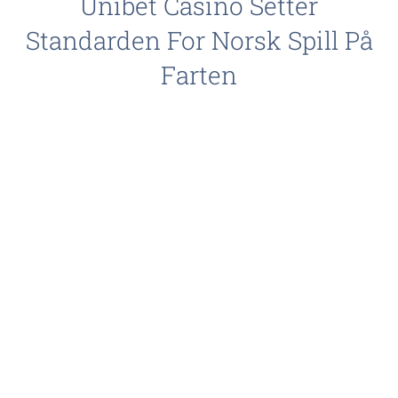
Unibet Casino Setter
Standarden For Norsk Spill På
Farten