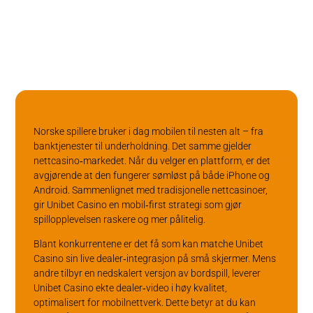
Norske spillere bruker i dag mobilen til nesten alt – fra
banktjenester til underholdning. Det samme gjelder
nettcasino‑markedet. Når du velger en plattform, er det
avgjørende at den fungerer sømløst på både iPhone og
Android. Sammenlignet med tradisjonelle nettcasinoer,
gir Unibet Casino en mobil‑first strategi som gjør
spillopplevelsen raskere og mer pålitelig.
Blant konkurrentene er det få som kan matche Unibet
Casino sin live dealer‑integrasjon på små skjermer. Mens
andre tilbyr en nedskalert versjon av bordspill, leverer
Unibet Casino ekte dealer‑video i høy kvalitet,
optimalisert for mobilnettverk. Dette betyr at du kan