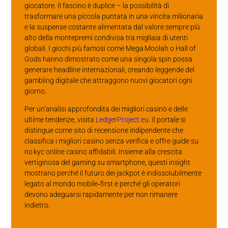
giocatore. Il fascino è duplice – la possibilità di
trasformare una piccola puntata in una vincita milionaria
e la suspense costante alimentata dal valore sempre più
alto della montepremi condivisa tra migliaia di utenti
globali. I giochi più famosi come Mega Moolah o Hall of
Gods hanno dimostrato come una singola spin possa
generare headline internazionali, creando leggende del
gambling digitale che attraggono nuovi giocatori ogni
giorno.
Per un’analisi approfondita dei migliori casinò e delle
ultime tendenze, visita
LedgerProject.eu
. Il portale si
distingue come sito di recensione indipendente che
classifica i migliori casino senza verifica e offre guide su
no kyc online casino affidabili. Insieme alla crescita
vertiginosa del gaming su smartphone, questi insight
mostrano perché il futuro dei jackpot è indissolubilmente
legato al mondo mobile‑first e perché gli operatori
devono adeguarsi rapidamente per non rimanere
indietro.