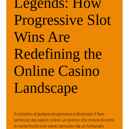
Legends: How
Progressive Slot
Wins Are
Redefining the
Online Casino
Landscape
Il concetto di jackpot progressivo è diventato il faro
luminoso dei casinò online: un premio che cresce di notte
in notte finché non viene catturato da un fortunato