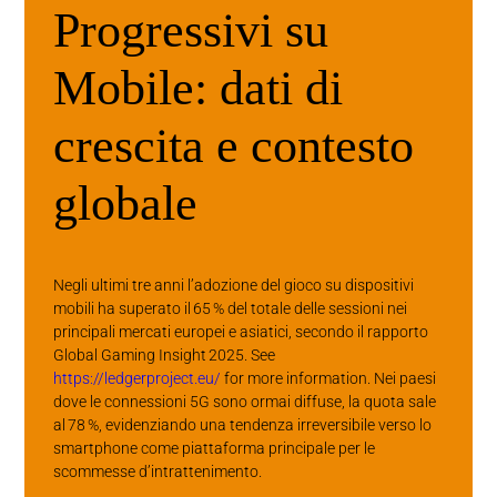
Progressivi su
Mobile: dati di
crescita e contesto
globale
Negli ultimi tre anni l’adozione del gioco su dispositivi
mobili ha superato il 65 % del totale delle sessioni nei
principali mercati europei e asiatici, secondo il rapporto
Global Gaming Insight 2025. See
https://ledgerproject.eu/
for more information. Nei paesi
dove le connessioni 5G sono ormai diffuse, la quota sale
al 78 %, evidenziando una tendenza irreversibile verso lo
smartphone come piattaforma principale per le
scommesse d’intrattenimento.