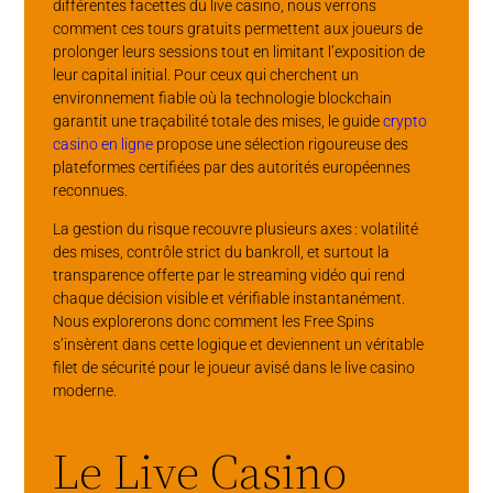
différentes facettes du live casino, nous verrons
comment ces tours gratuits permettent aux joueurs de
prolonger leurs sessions tout en limitant l’exposition de
leur capital initial. Pour ceux qui cherchent un
environnement fiable où la technologie blockchain
garantit une traçabilité totale des mises, le guide
crypto
casino en ligne
propose une sélection rigoureuse des
plateformes certifiées par des autorités européennes
reconnues.
La gestion du risque recouvre plusieurs axes : volatilité
des mises, contrôle strict du bankroll, et surtout la
transparence offerte par le streaming vidéo qui rend
chaque décision visible et vérifiable instantanément.
Nous explorerons donc comment les Free Spins
s’insèrent dans cette logique et deviennent un véritable
filet de sécurité pour le joueur avisé dans le live casino
moderne.
Le Live Casino