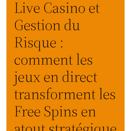
Live Casino et
Gestion du
Risque :
comment les
jeux en direct
transforment les
Free Spins en
atout stratégique