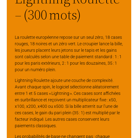
– (300 mots)
La roulette européenne repose sur un seul zéro, 18 cases
rouges, 18 noires et un zéro vert. Le croupier lance la bille,
les joueurs placent leurs jetons sur le tapis et les gains
sont calculés selon une table de paiement standard : 1 : 1
pour les paris extérieurs, 2 : 1 pour les douzaines, 35 : 1
pour un numéro plein.
Lightning Roulette ajoute une couche de complexité.
Avant chaque spin, le logiciel sélectionne aléatoirement
entre 1 et 5 cases « Lightning ». Ces cases sont affichées
en surbrillance et reçoivent un multiplicateur fixe : x50,
x100, x200, x400 ou x500. Si la bille atterrit sur l’une de
ces cases, le gain du pari plein (35 : 1) est multiplié par le
facteur indiqué. Les autres cases conservent leurs
paiements classiques.
Les probabilités de base ne changent pas : chaque