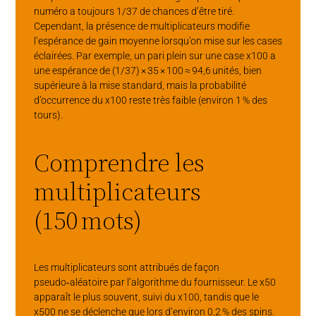
numéro a toujours 1/37 de chances d’être tiré.
Cependant, la présence de multiplicateurs modifie
l’espérance de gain moyenne lorsqu’on mise sur les cases
éclairées. Par exemple, un pari plein sur une case x100 a
une espérance de (1/37) × 35 × 100 ≈ 94,6 unités, bien
supérieure à la mise standard, mais la probabilité
d’occurrence du x100 reste très faible (environ 1 % des
tours).
Comprendre les
multiplicateurs
(150 mots)
Les multiplicateurs sont attribués de façon
pseudo‑aléatoire par l’algorithme du fournisseur. Le x50
apparaît le plus souvent, suivi du x100, tandis que le
x500 ne se déclenche que lors d’environ 0,2 % des spins.