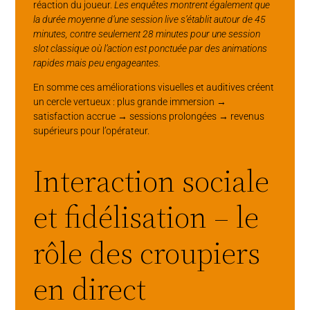
réaction du joueur.
Les enquêtes montrent également que
la durée moyenne d’une session live s’établit autour de 45
minutes, contre seulement 28 minutes pour une session
slot classique où l’action est ponctuée par des animations
rapides mais peu engageantes.
En somme ces améliorations visuelles et auditives créent
un cercle vertueux : plus grande immersion →
satisfaction accrue → sessions prolongées → revenus
supérieurs pour l’opérateur.
Interaction sociale
et fidélisation – le
rôle des croupiers
en direct