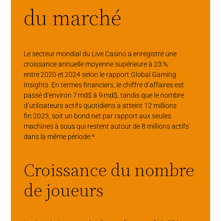
du marché
Le secteur mondial du Live Casino a enregistré une
croissance annuelle moyenne supérieure à 23 %
entre 2020 et 2024 selon le rapport Global Gaming
Insights. En termes financiers, le chiffre d’affaires est
passé d’environ 7 md$ à 9 md$, tandis que le nombre
d’utilisateurs actifs quotidiens a atteint 12 millions
fin 2023, soit un bond net par rapport aux seules
machines à sous qui restent autour de 8 millions actifs
dans la même période.*
Croissance du nombre
de joueurs