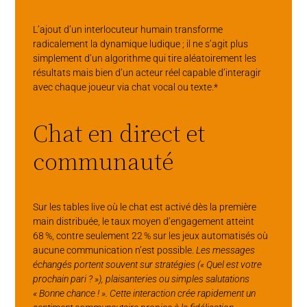
L’ajout d’un interlocuteur humain transforme
radicalement la dynamique ludique ; il ne s’agit plus
simplement d’un algorithme qui tire aléatoirement les
résultats mais bien d’un acteur réel capable d’interagir
avec chaque joueur via chat vocal ou texte.*
Chat en direct et
communauté
Sur les tables live où le chat est activé dès la première
main distribuée, le taux moyen d’engagement atteint
68 %, contre seulement 22 % sur les jeux automatisés où
aucune communication n’est possible.
Les messages
échangés portent souvent sur stratégies (« Quel est votre
prochain pari ? »), plaisanteries ou simples salutations
« Bonne chance ! ». Cette interaction crée rapidement un