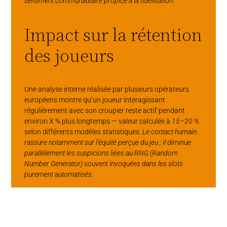
sentiment communautaire propice à la fidélisation.
Impact sur la rétention
des joueurs
Une analyse interne réalisée par plusieurs opérateurs
européens montre qu’un joueur interagissant
régulièrement avec son croupier reste actif pendant
environ X % plus longtemps — valeur calculée à
15–20 %
selon différents modèles statistiques.
Le contact humain
rassure notamment sur l’équité perçue du jeu ; il diminue
parallèlement les suspicions liées au RNG (Random
Number Generator) souvent invoquées dans les slots
purement automatisés.
Synthèse psychologique