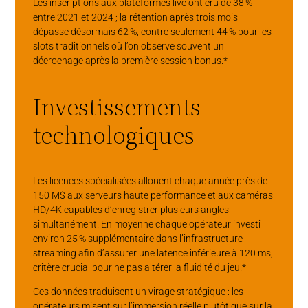
Les inscriptions aux plateformes live ont crû de 38 %
entre 2021 et 2024 ; la rétention après trois mois
dépasse désormais 62 %, contre seulement 44 % pour les
slots traditionnels où l’on observe souvent un
décrochage après la première session bonus.*
Investissements
technologiques
Les licences spécialisées allouent chaque année près de
150 M$ aux serveurs haute performance et aux caméras
HD/4K capables d’enregistrer plusieurs angles
simultanément. En moyenne chaque opérateur investi
environ 25 % supplémentaire dans l’infrastructure
streaming afin d’assurer une latence inférieure à 120 ms,
critère crucial pour ne pas altérer la fluidité du jeu.*
Ces données traduisent un virage stratégique : les
opérateurs misent sur l’immersion réelle plutôt que sur la