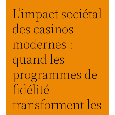
L’impact sociétal
des casinos
modernes :
quand les
programmes de
fidélité
transforment les