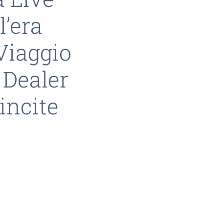
l’era
Viaggio
 Dealer
incite