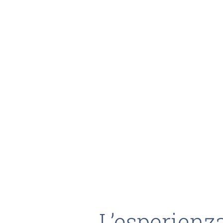
L’esperienz