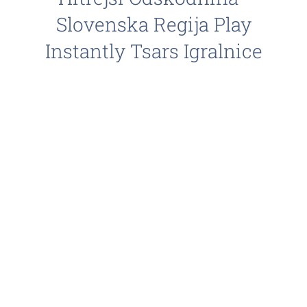
Slovenska Regija Play
Instantly Tsars Igralnice