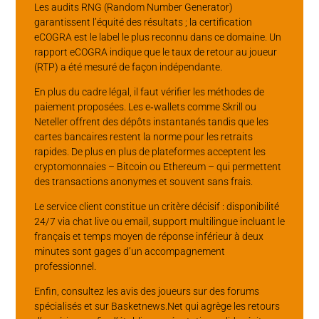
Les audits RNG (Random Number Generator)
garantissent l’équité des résultats ; la certification
eCOGRA est le label le plus reconnu dans ce domaine. Un
rapport eCOGRA indique que le taux de retour au joueur
(RTP) a été mesuré de façon indépendante.
En plus du cadre légal, il faut vérifier les méthodes de
paiement proposées. Les e‑wallets comme Skrill ou
Neteller offrent des dépôts instantanés tandis que les
cartes bancaires restent la norme pour les retraits
rapides. De plus en plus de plateformes acceptent les
cryptomonnaies – Bitcoin ou Ethereum – qui permettent
des transactions anonymes et souvent sans frais.
Le service client constitue un critère décisif : disponibilité
24/7 via chat live ou email, support multilingue incluant le
français et temps moyen de réponse inférieur à deux
minutes sont gages d’un accompagnement
professionnel.
Enfin, consultez les avis des joueurs sur des forums
spécialisés et sur Basketnews.Net qui agrège les retours