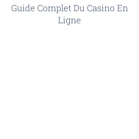
Guide Complet Du Casino En
Ligne