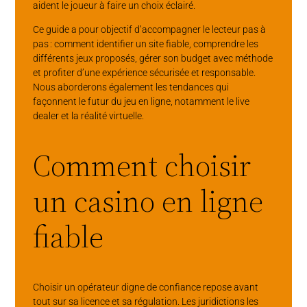
aident le joueur à faire un choix éclairé.
Ce guide a pour objectif d’accompagner le lecteur pas à
pas : comment identifier un site fiable, comprendre les
différents jeux proposés, gérer son budget avec méthode
et profiter d’une expérience sécurisée et responsable.
Nous aborderons également les tendances qui
façonnent le futur du jeu en ligne, notamment le live
dealer et la réalité virtuelle.
Comment choisir
un casino en ligne
fiable
Choisir un opérateur digne de confiance repose avant
tout sur sa licence et sa régulation. Les juridictions les