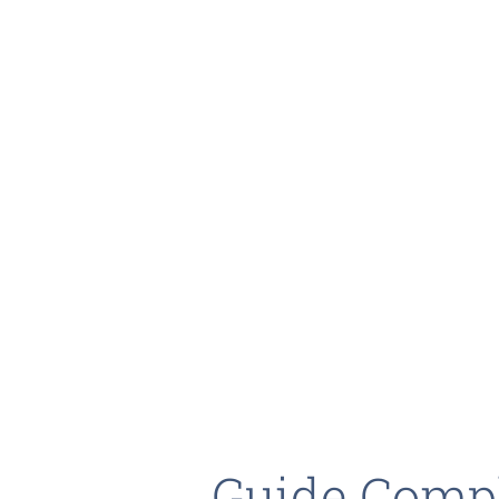
Guide Comp