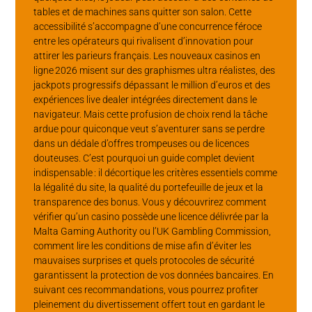
tables et de machines sans quitter son salon. Cette
accessibilité s’accompagne d’une concurrence féroce
entre les opérateurs qui rivalisent d’innovation pour
attirer les parieurs français. Les nouveaux casinos en
ligne 2026 misent sur des graphismes ultra réalistes, des
jackpots progressifs dépassant le million d’euros et des
expériences live dealer intégrées directement dans le
navigateur. Mais cette profusion de choix rend la tâche
ardue pour quiconque veut s’aventurer sans se perdre
dans un dédale d’offres trompeuses ou de licences
douteuses. C’est pourquoi un guide complet devient
indispensable : il décortique les critères essentiels comme
la légalité du site, la qualité du portefeuille de jeux et la
transparence des bonus. Vous y découvrirez comment
vérifier qu’un casino possède une licence délivrée par la
Malta Gaming Authority ou l’UK Gambling Commission,
comment lire les conditions de mise afin d’éviter les
mauvaises surprises et quels protocoles de sécurité
garantissent la protection de vos données bancaires. En
suivant ces recommandations, vous pourrez profiter
pleinement du divertissement offert tout en gardant le