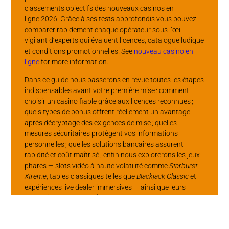
classements objectifs des nouveaux casinos en
ligne 2026. Grâce à ses tests approfondis vous pouvez
comparer rapidement chaque opérateur sous l’œil
vigilant d’experts qui évaluent licences, catalogue ludique
et conditions promotionnelles. See
nouveau casino en
ligne
for more information.
Dans ce guide nous passerons en revue toutes les étapes
indispensables avant votre première mise : comment
choisir un casino fiable grâce aux licences reconnues ;
quels types de bonus offrent réellement un avantage
après décryptage des exigences de mise ; quelles
mesures sécuritaires protègent vos informations
personnelles ; quelles solutions bancaires assurent
rapidité et coût maîtrisé ; enfin nous explorerons les jeux
phares — slots vidéo à haute volatilité comme
Starburst
Xtreme
, tables classiques telles que
Blackjack Classic
et
expériences live dealer immersives — ainsi que leurs
stratégies gagnantes. À chaque étape nous
référencerons les évaluations publiées par
Basketnews.Net afin que vous puissiez prendre décision