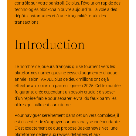
contrôle sur votre bankroll. De plus, l’évolution rapide des
technologies blockchain ouvre aujourd’hui la voie à des
dépôts instantanés et à une traçabilité totale des
transactions.
Introduction
Le nombre de joueurs français qui se tournent vers les
plateformes numériques ne cesse d’augmenter chaque
année ; selon l’ARJEL plus de deux millions ont déjà
effectué au moins un pari en ligne en 2025. Cette montée
fulgurante crée cependant un besoin crucial : disposer
d’un repère fiable pour séparer le vrai du faux parmi les
offres qui pullulent sur internet.
Pour naviguer sereinement dans cet univers complexe, il
est essentiel de s’appuyer sur une analyse indépendante.
C’est exactement ce que propose Basketnews.Net : une
plateforme dédiée aux revues détaillées et aux