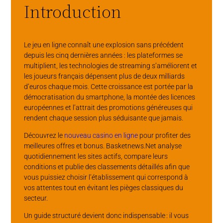
Introduction
Le jeu en ligne connaît une explosion sans précédent
depuis les cinq dernières années : les plateformes se
multiplient, les technologies de streaming s’améliorent et
les joueurs français dépensent plus de deux milliards
d’euros chaque mois. Cette croissance est portée par la
démocratisation du smartphone, la montée des licences
européennes et l’attrait des promotions généreuses qui
rendent chaque session plus séduisante que jamais.
Découvrez le
nouveau casino en ligne
pour profiter des
meilleures offres et bonus. Basketnews.Net analyse
quotidiennement les sites actifs, compare leurs
conditions et publie des classements détaillés afin que
vous puissiez choisir l’établissement qui correspond à
vos attentes tout en évitant les pièges classiques du
secteur.
Un guide structuré devient donc indispensable : il vous