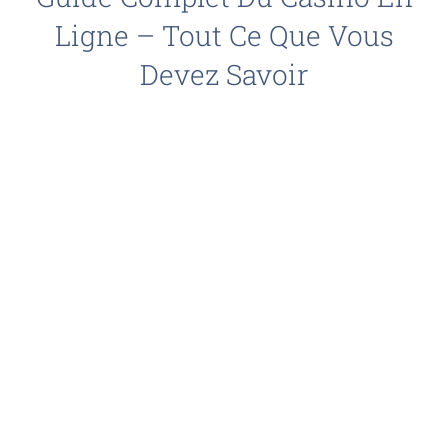
Ligne – Tout Ce Que Vous
Devez Savoir