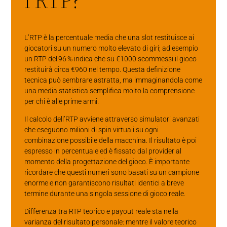
l’RTP?
L’RTP è la percentuale media che una slot restituisce ai
giocatori su un numero molto elevato di giri; ad esempio
un RTP del 96 % indica che su €1000 scommessi il gioco
restituirà circa €960 nel tempo. Questa definizione
tecnica può sembrare astratta, ma immaginandola come
una media statistica semplifica molto la comprensione
per chi è alle prime armi.
Il calcolo dell’RTP avviene attraverso simulatori avanzati
che eseguono milioni di spin virtuali su ogni
combinazione possibile della macchina. Il risultato è poi
espresso in percentuale ed è fissato dal provider al
momento della progettazione del gioco. È importante
ricordare che questi numeri sono basati su un campione
enorme e non garantiscono risultati identici a breve
termine durante una singola sessione di gioco reale.
Differenza tra RTP teorico e payout reale sta nella
varianza del risultato personale: mentre il valore teorico