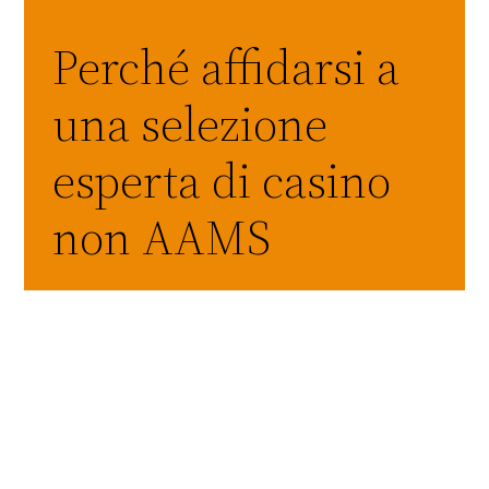
Perché affidarsi a
una selezione
esperta di casino
non AAMS
Molti giocatori iniziano a cercare un sito su Google e
finiscono per scegliere il primo risultato. Ma cosa
succede se quel sito non è realmente affidabile?
Tempo risparmiato
: una lista già filtrata elimina
ore di ricerca.
Sicurezza garantita
: le piattaforme selezionate
hanno superato controlli su licenza e crittografia.