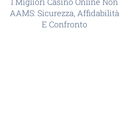
I Migliori Casino Online Non
AAMS: Sicurezza, Affidabilità
E Confronto