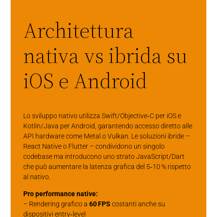
Architettura
nativa vs ibrida su
iOS e Android
Lo sviluppo nativo utilizza Swift/Objective‑C per iOS e
Kotlin/Java per Android, garantendo accesso diretto alle
API hardware come Metal o Vulkan. Le soluzioni ibride –
React Native o Flutter – condividono un singolo
codebase ma introducono uno strato JavaScript/Dart
che può aumentare la latenza grafica del 5‑10 % rispetto
al nativo.
Pro performance native:
– Rendering grafico a
60 FPS
costanti anche su
dispositivi entry‑level