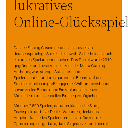
lukratives
Online‑Glücksspie
Das Ice Fishing Casino richtet sich speziell an
deutschsprachige Spieler, die sowohl Sicherheit als auch
ein breites Spielangebot suchen. Das Portal wurde 2019
gegründet und besitzt eine Lizenz der Malta Gaming
Authority, was strenge Aufsichts‑ und
Spielerschutzstandards garantiert. Bereits auf der
Startseite lockt ein großzügiger Ice Willkommensbonus
sowie ein Ice Bonus ohne Einzahlung, die neuen
Mitgliedern einen schnellen Einstieg ermöglichen.
Mit über 2 500 Spielen, darunter klassische Slots,
Tischspiele und Live‑Dealer‑Varianten, deckt das
Angebot fast jedes Spielerinteresse ab. Die mobile
Optimierung sorgt dafür, dass Sie jederzeit und überall