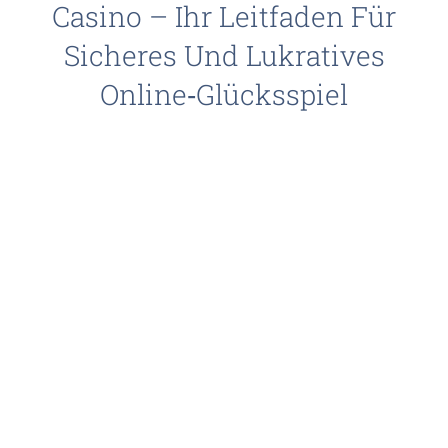
Casino – Ihr Leitfaden Für
Sicheres Und Lukratives
Online‑Glücksspiel