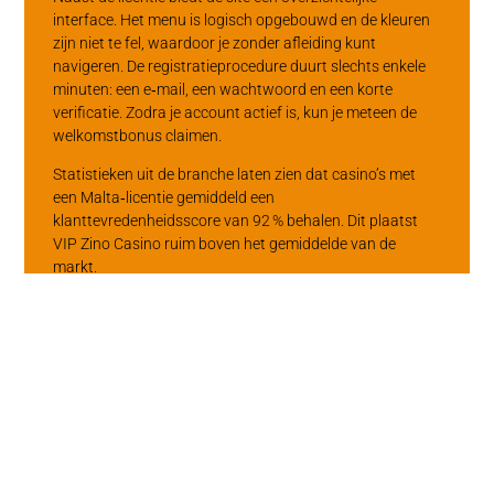
interface. Het menu is logisch opgebouwd en de kleuren
zijn niet te fel, waardoor je zonder afleiding kunt
navigeren. De registratieprocedure duurt slechts enkele
minuten: een e‑mail, een wachtwoord en een korte
verificatie. Zodra je account actief is, kun je meteen de
welkomstbonus claimen.
Statistieken uit de branche laten zien dat casino’s met
een Malta‑licentie gemiddeld een
klanttevredenheidsscore van 92 % behalen. Dit plaatst
VIP Zino Casino ruim boven het gemiddelde van de
markt.
Bonussen en
promoties: wat
maakt ze uniek?