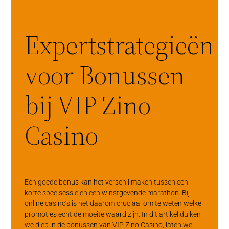
Expertstrategieën
voor Bonussen
bij VIP Zino
Casino
Een goede bonus kan het verschil maken tussen een
korte speelsessie en een winstgevende marathon. Bij
online casino’s is het daarom cruciaal om te weten welke
promoties echt de moeite waard zijn. In dit artikel duiken
we diep in de bonussen van VIP Zino Casino, laten we