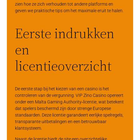
zien hoe ze zich verhouden tot andere platforms en
geven we praktische tips om het maximale eruit te halen.
Eerste indrukken
en
licentieoverzicht
De eerste stap bij het kiezen van een casino is het
controleren van de vergunning. VIP Zino Casino opereert
onder een Malta Gaming Authority‑licentie, wat betekent
dat spelers beschermd zijn door strenge Europese
standaarden. Deze licentie garandeert eerlijke spelregels,
transparante uitbetalingen en een betrouwbaar
klantsysteem.
Naast de licentie biedt de site een overzichtelijke