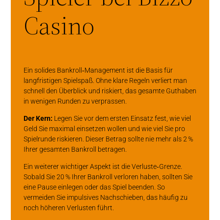
Casino
Ein solides Bankroll‑Management ist die Basis für
langfristigen Spielspaß. Ohne klare Regeln verliert man
schnell den Überblick und riskiert, das gesamte Guthaben
in wenigen Runden zu verprassen.
Der Kern:
Legen Sie vor dem ersten Einsatz fest, wie viel
Geld Sie maximal einsetzen wollen und wie viel Sie pro
Spielrunde riskieren. Dieser Betrag sollte nie mehr als 2 %
Ihrer gesamten Bankroll betragen.
Ein weiterer wichtiger Aspekt ist die Verluste‑Grenze.
Sobald Sie 20 % Ihrer Bankroll verloren haben, sollten Sie
eine Pause einlegen oder das Spiel beenden. So
vermeiden Sie impulsives Nachschieben, das häufig zu
noch höheren Verlusten führt.