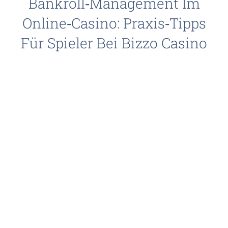
Bankroll‑Management Im
Online‑Casino: Praxis‑Tipps
Für Spieler Bei Bizzo Casino