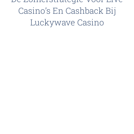
Casino’s En Cashback Bij
Luckywave Casino