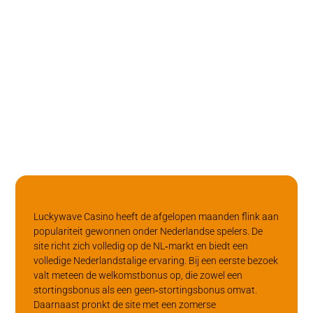
Luckywave Casino heeft de afgelopen maanden flink aan
populariteit gewonnen onder Nederlandse spelers. De
site richt zich volledig op de NL‑markt en biedt een
volledige Nederlandstalige ervaring. Bij een eerste bezoek
valt meteen de welkomstbonus op, die zowel een
stortingsbonus als een geen‑stortingsbonus omvat.
Daarnaast pronkt de site met een zomerse