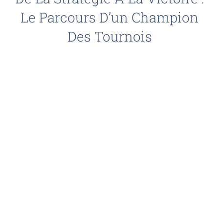
Le Parcours D’un Champion
Des Tournois