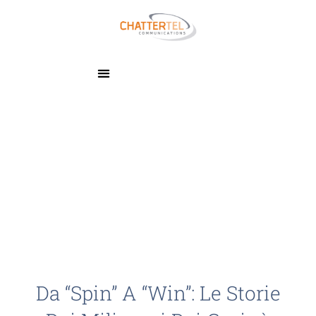
Da “Spin” A “Win”: Le Storie