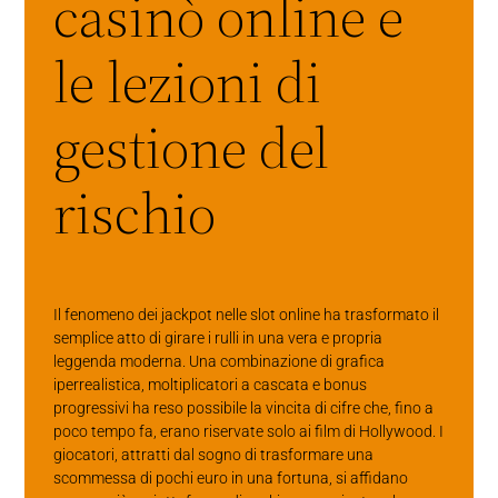
casinò online e
le lezioni di
gestione del
rischio
Il fenomeno dei jackpot nelle slot online ha trasformato il
semplice atto di girare i rulli in una vera e propria
leggenda moderna. Una combinazione di grafica
iperrealistica, moltiplicatori a cascata e bonus
progressivi ha reso possibile la vincita di cifre che, fino a
poco tempo fa, erano riservate solo ai film di Hollywood. I
giocatori, attratti dal sogno di trasformare una
scommessa di pochi euro in una fortuna, si affidano