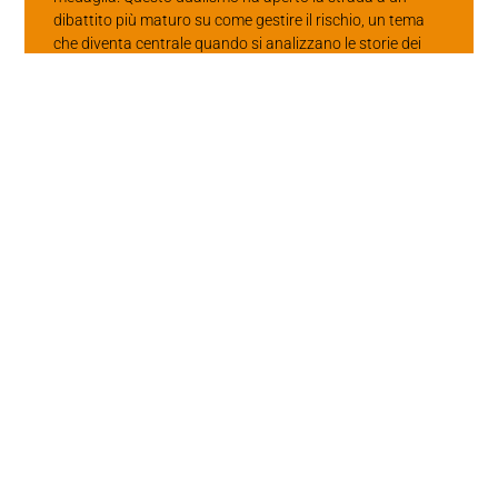
dibattito più maturo su come gestire il rischio, un tema
che diventa centrale quando si analizzano le storie dei
veri milionari delle slot.
3. Profilo dei
vincitori più
celebri – 380 parole
Laura “LuckySpin” Rossi – 5 milioni di euro su
Pharaoh’s
Fortune
(tema “ancient Egypt”). Laura, ex impiegata di
un’agenzia di marketing, ha iniziato a giocare con un
budget settimanale del 5 % del suo stipendio. Dopo aver
individuato una slot con RTP 96,2 % e volatilità media, ha
impostato una puntata fissa di €0,50 per sessione,
aumentando gradualmente a €2 quando il saldo