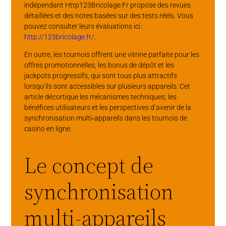
indépendant Http123Bricolage.Fr propose des revues
détaillées et des notes basées sur des tests réels. Vous
pouvez consulter leurs évaluations ici :
http://123bricolage.fr/
.
En outre, les tournois offrent une vitrine parfaite pour les
offres promotionnelles, les bonus de dépôt et les
jackpots progressifs, qui sont tous plus attractifs
lorsqu’ils sont accessibles sur plusieurs appareils. Cet
article décortique les mécanismes techniques, les
bénéfices utilisateurs et les perspectives d’avenir de la
synchronisation multi‑appareils dans les tournois de
casino en ligne.
Le concept de
synchronisation
multi‑appareils