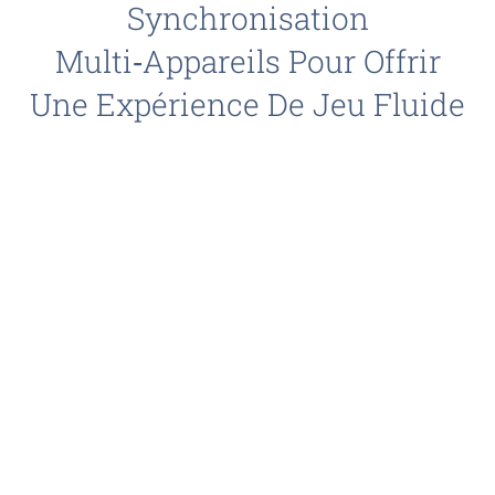
Synchronisation
Multi‑appareils Pour Offrir
Une Expérience De Jeu Fluide