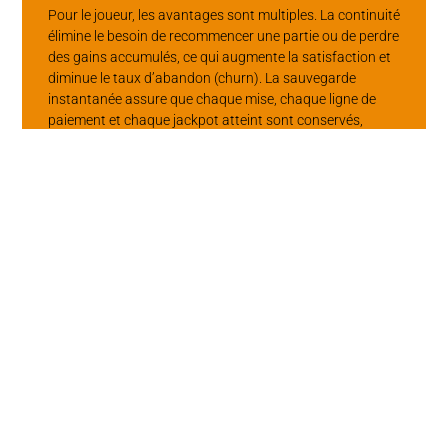
Pour le joueur, les avantages sont multiples. La continuité
élimine le besoin de recommencer une partie ou de perdre
des gains accumulés, ce qui augmente la satisfaction et
diminue le taux d’abandon (churn). La sauvegarde
instantanée assure que chaque mise, chaque ligne de
paiement et chaque jackpot atteint sont conservés,
même en cas de perte de connexion. Enfin, la possibilité
de passer d’un petit écran à un grand écran sans friction
renforce l’engagement, surtout lors de tournois à enjeu
élevé.
Architecture
serveur‑client
moderne
Les architectures modernes s’appuient sur des
micro‑services dédiés à la gestion des sessions, des