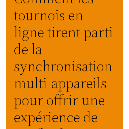
tournois en
ligne tirent parti
de la
synchronisation
multi‑appareils
pour offrir une
expérience de