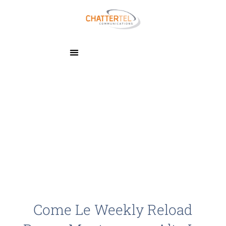
Come Le Weekly Reload