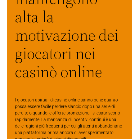
alta la
motivazione dei
giocatori nei
casinò online
I giocatori abituali di casinò online sanno bene quanto
possa essere facile perdere slancio dopo una serie di
perdite o quando le offerte promozionali si esauriscono
rapidamente. La mancanza di incentivi continui è una
delle ragioni più frequenti per cui gli utenti abbandonano
una piattaforma prima ancora di aver sperimentato
appieno la varietà di giochi disponibili.